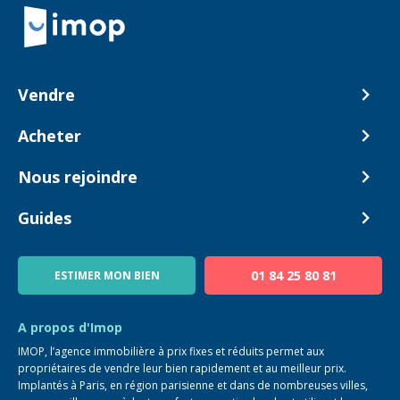
Retour à la navigation principale
Vendre
Comment ça marche ?
Acheter
Nos tarifs
Biens en vente
Nous rejoindre
Estimer mon bien
Alerte acheteur
Devenir Conseiller
Guides
Notre équipe
Blog
01 84 25 80 81
ESTIMER MON BIEN
Guide immo
FAQ
A propos d'Imop
IMOP, l’agence immobilière à prix fixes et réduits permet aux
propriétaires de vendre leur bien rapidement et au meilleur prix.
Implantés à Paris, en région parisienne et dans de nombreuses villes,