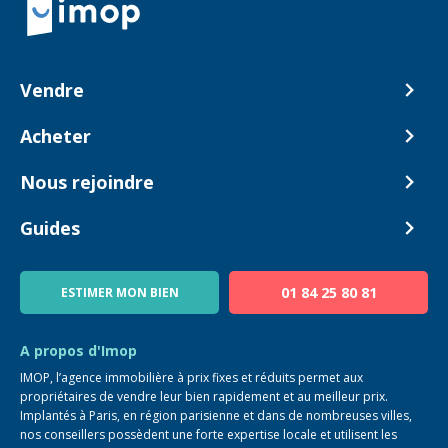
Vendre
Comment ça marche ?
Acheter
Nos tarifs
Biens en vente
Nous rejoindre
Estimer mon bien
Alerte acheteur
Devenir Conseiller
Guides
Notre équipe
Blog
01 84 25 80 81
ESTIMER MON BIEN
Guide immo
FAQ
A propos d'Imop
IMOP, l’agence immobilière à prix fixes et réduits permet aux
propriétaires de vendre leur bien rapidement et au meilleur prix.
Implantés à Paris, en région parisienne et dans de nombreuses villes,
nos conseillers possèdent une forte expertise locale et utilisent les