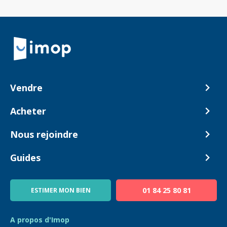
Retour à la navigation principale
Vendre
Comment ça marche ?
Acheter
Nos tarifs
Biens en vente
Nous rejoindre
Estimer mon bien
Alerte acheteur
Devenir Conseiller
Guides
Notre équipe
Blog
01 84 25 80 81
ESTIMER MON BIEN
Guide immo
FAQ
A propos d'Imop