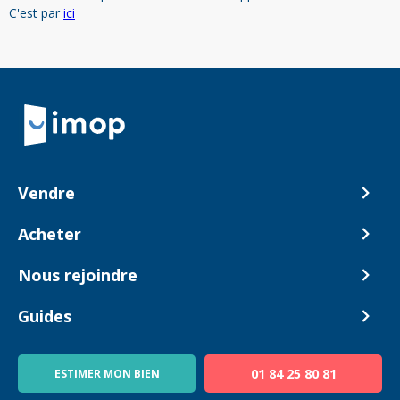
C'est par
ici
Retour à la navigation principale
Vendre
Comment ça marche ?
Acheter
Nos tarifs
Biens en vente
Nous rejoindre
Estimer mon bien
Alerte acheteur
Devenir Conseiller
Guides
Notre équipe
Blog
01 84 25 80 81
ESTIMER MON BIEN
Guide immo