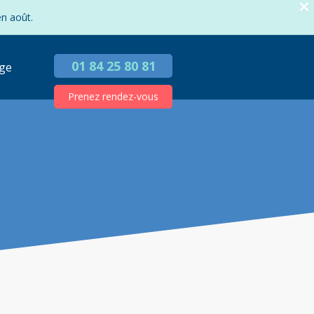
en août.
01 84 25 80 81
ge
Prenez rendez-vous