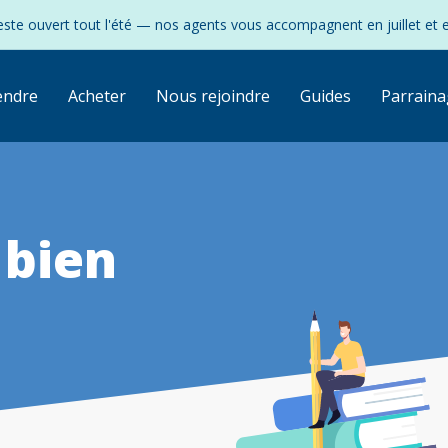
ste ouvert tout l'été — nos agents vous accompagnent en juillet et 
endre
Acheter
Nous rejoindre
Guides
Parraina
 bien