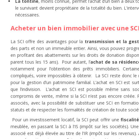
La tontine
, moins connue, permet l’achat d’un bien à deux to
le survivant devient propriétaire de la totalité du bien. L'inter
nécessaires.
Acheter un bien immobilier avec une SC
La SCI offre des avantages pour la
transmission et la gest
des parts et non un immeuble entier. Ainsi, vous pouvez progr
en profitant des abattements sur les droits de donation dispon
parent tous les 15 ans). Pour autant, l’
achat de sa résidence
notamment pour l’obtention des prêts immobiliers. Certain
compliqués, voire impossibles à obtenir. La SCI reste donc le 
pour la gestion d’un patrimoine familial. L’achat en SCI est su
que l’indivision. L’achat en SCI est possible même sans soci
compromis de vente, même si la SCI n’est pas encore créée.
associés, avec la possibilité de substituer une SCI en formati
statuts et de respecter les formalités de création de toute socié
Pour un investissement locatif, la SCI peut offrir une
fiscalit
meublée, en passant la SCI à l’IS (impôt sur les sociétés). Une
associé est déjà élevée au titre de l’IR (impôt sur les revenus).