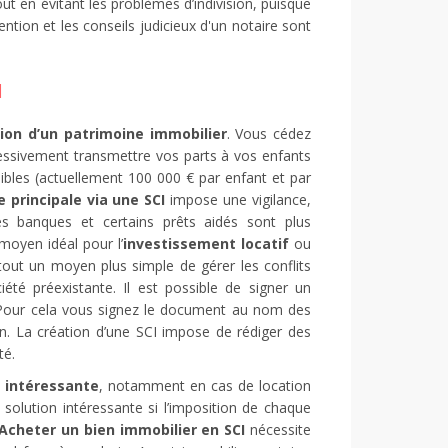
ut en évitant les problèmes d’indivision, puisque
vention et les conseils judicieux d'un notaire sont
I
ion d’un patrimoine immobilier
. Vous cédez
essivement transmettre vos parts à vos enfants
ibles (actuellement 100 000 € par enfant et par
 principale via une SCI
impose une vigilance,
es banques et certains prêts aidés sont plus
moyen idéal pour l’
investissement locatif
ou
rtout un moyen plus simple de gérer les conflits
été préexistante. Il est possible de signer un
 Pour cela vous signez le document au nom des
on. La création d’une SCI impose de rédiger des
té.
é intéressante
, notamment en cas de location
 solution intéressante si l’imposition de chaque
Acheter un bien immobilier en SCI
nécessite