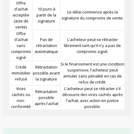
Offre
d'achat
10 jours à
Le délai commence après la
acceptée
partir de la
signature du compromis de vente.
(acte de
signature
vente)
Offre
d'achat
Pas de
L'acheteur peut se rétracter
sans
rétractation
librement tant qu'il n'y a pas de
compromis
automatique
compromis signé.
signé
Si le financement est une condition
Crédit
Rétractation
suspensive, l'acheteur peut
immobilier
possible avant
annuler sans pénalité en cas de
refusé
la signature
refus de crédit.
Vices
L'acheteur peut se rétracter s'il
Rétractation
cachés ou
découvre des vices cachés après
possible
non-
l'achat, avec action en justice
après l'achat
conformité
possible.