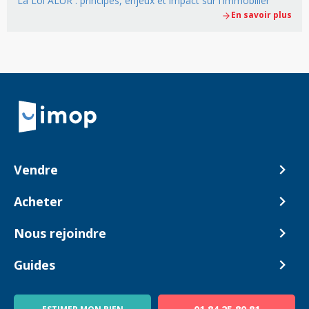
La Loi ALUR : principes, enjeux et impact sur l'immobilier
En savoir plus
Retour à la navigation principale
Vendre
Comment ça marche ?
Acheter
Nos tarifs
Biens en vente
Nous rejoindre
Estimer mon bien
Alerte acheteur
Devenir Conseiller
Guides
Notre équipe
Blog