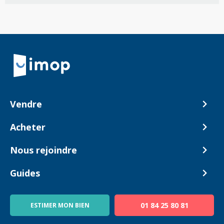
Retour à la navigation principale
Vendre
Comment ça marche ?
Acheter
Nos tarifs
Biens en vente
Nous rejoindre
Estimer mon bien
Alerte acheteur
Devenir Conseiller
Guides
Notre équipe
Blog
01 84 25 80 81
ESTIMER MON BIEN
Guide immo