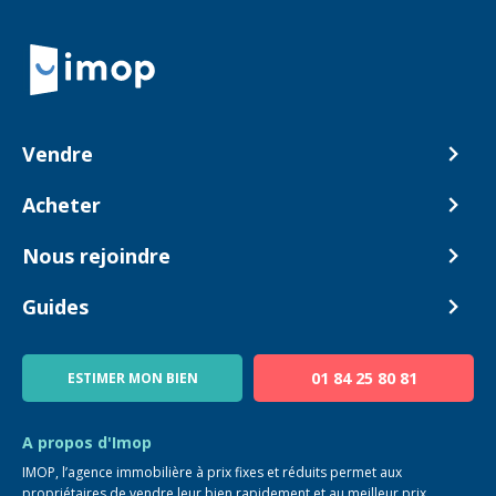
Retour à la navigation principale
Vendre
Comment ça marche ?
Acheter
Nos tarifs
Biens en vente
Nous rejoindre
Estimer mon bien
Alerte acheteur
Devenir Conseiller
Guides
Notre équipe
Blog
01 84 25 80 81
ESTIMER MON BIEN
Guide immo
FAQ
A propos d'Imop
IMOP, l’agence immobilière à prix fixes et réduits permet aux
propriétaires de vendre leur bien rapidement et au meilleur prix.