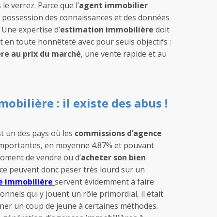
 le verrez. Parce que l’
agent immobilier
sa possession des connaissances et des données
 Une expertise d’
estimation immobilière
doit
et en toute honnêteté avec pour seuls objectifs :
re au prix du marché
, une vente rapide et au
obilière : il existe des abus !
st un des pays où les
commissions d’agence
importantes, en moyenne 4.87% et pouvant
moment de vendre ou d’
acheter son bien
ence peuvent donc peser très lourd sur un
ce immobilière
servent évidemment à faire
onnels qui y jouent un rôle primordial, il était
er un coup de jeune à certaines méthodes.