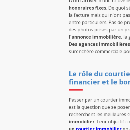
D’où l’arrivée d’une nouvell
honoraires fixes
. De quoi s
la facture mais qui n'ont pa
entre particuliers. Pas de pr
des photos prises par un pro
l'annonce immobilière
, la
Des agences immobilières
surenchère commerciale pour
Le rôle du courtie
financier et le bo
Passer par un courtier immo
est la question que se pose
recherchent les meilleures 
immobilier
. Leur objectif 
un
courtier immobilier
en 