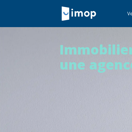
V
Immobilier
une agence