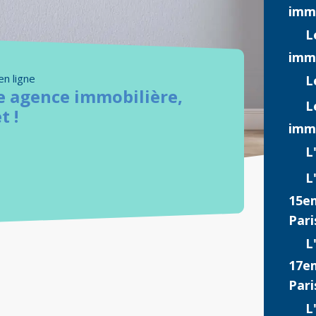
imm
L
imm
en ligne
L
e agence immobilière,
L
t !
imm
L
L
15e
Pari
L
17e
Pari
L