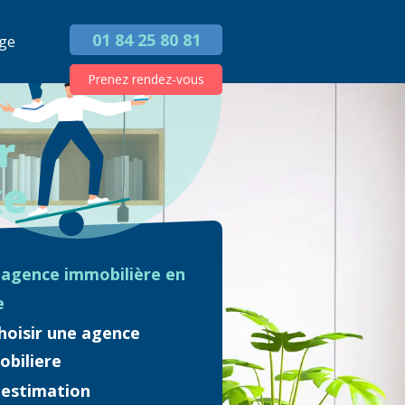
01 84 25 80 81
ge
Prenez rendez-vous
r
xe
'agence immobilière en
e
hoisir une agence
obiliere
'estimation