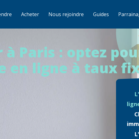
endre
Acheter
Nous rejoindre
Guides
Parraina
 à Paris : optez pou
 en ligne à taux fi
L
lign
C
imm
L