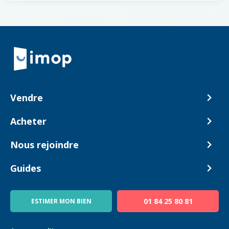
Retour à la navigation principale
Vendre
Comment ça marche ?
Acheter
Nos tarifs
Biens en vente
Nous rejoindre
Estimer mon bien
Alerte acheteur
Devenir Conseiller
Guides
Notre équipe
Blog
01 84 25 80 81
ESTIMER MON BIEN
Guide immo
FAQ