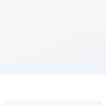
Imop
9 900
€
Agence
25 000
€
5
%