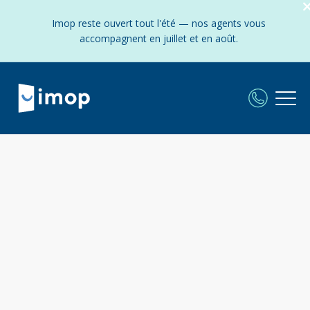
Imop reste ouvert tout l'été — nos agents vous
accompagnent en juillet et en août.
L'agence Imop
à Saint-Fons
:
Frais fixes et réduits - Experts locaux