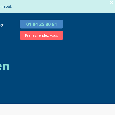
en août.
01 84 25 80 81
ge
Prenez rendez-vous
en