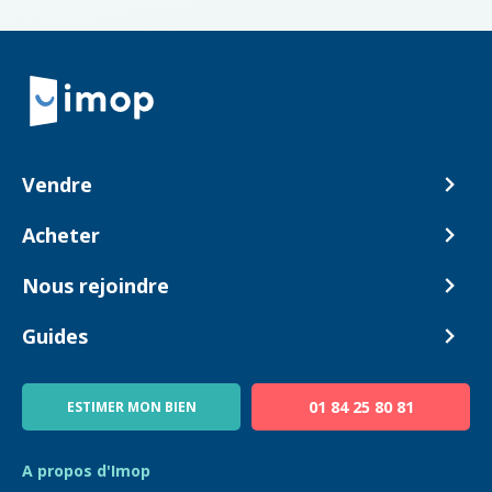
Retour à la navigation principale
Vendre
Comment ça marche ?
Acheter
Nos tarifs
Biens en vente
Nous rejoindre
Estimer mon bien
Alerte acheteur
Devenir Conseiller
Guides
Notre équipe
Blog
01 84 25 80 81
ESTIMER MON BIEN
Guide immo
FAQ
A propos d'Imop