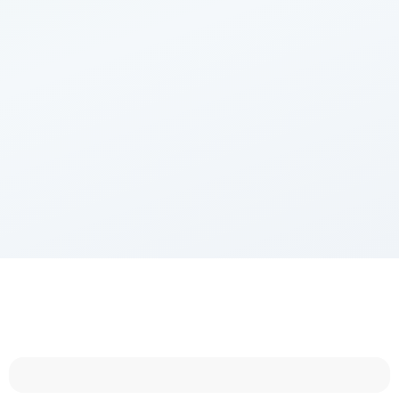
Imop
9 900
€
Agence
25 000
€
5
%