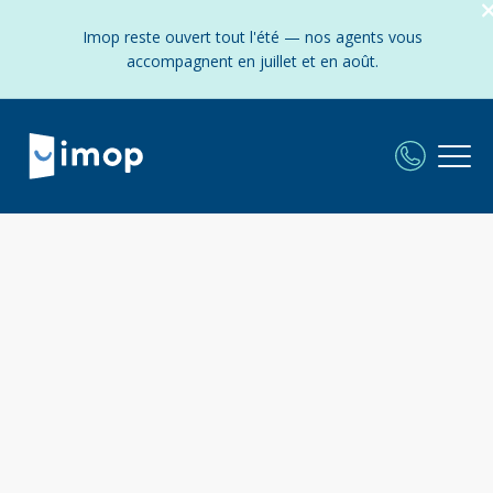
Imop reste ouvert tout l'été — nos agents vous
accompagnent en juillet et en août.
L'agence Imop à Floirac
:
Frais fixes et réduits - Experts locaux