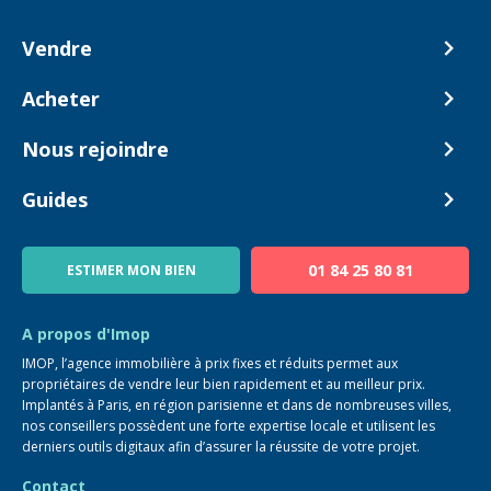
Vendre
Comment ça marche ?
Acheter
Nos tarifs
Biens en vente
Nous rejoindre
Estimer mon bien
Alerte acheteur
Devenir Conseiller
Guides
Notre équipe
Blog
01 84 25 80 81
ESTIMER MON BIEN
Guide immo
FAQ
A propos d'Imop
IMOP, l’agence immobilière à prix fixes et réduits permet aux
propriétaires de vendre leur bien rapidement et au meilleur prix.
Implantés à Paris, en région parisienne et dans de nombreuses villes,
nos conseillers possèdent une forte expertise locale et utilisent les
derniers outils digitaux afin d’assurer la réussite de votre projet.
Contact