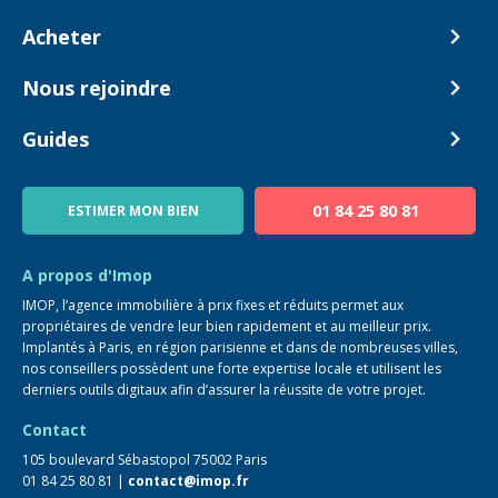
Comment ça marche ?
Acheter
Nos tarifs
Biens en vente
Nous rejoindre
Estimer mon bien
Alerte acheteur
Devenir Conseiller
Guides
Notre équipe
Blog
01 84 25 80 81
ESTIMER MON BIEN
Guide immo
FAQ
A propos d'Imop
IMOP, l’agence immobilière à prix fixes et réduits permet aux
propriétaires de vendre leur bien rapidement et au meilleur prix.
Implantés à Paris, en région parisienne et dans de nombreuses villes,
nos conseillers possèdent une forte expertise locale et utilisent les
derniers outils digitaux afin d’assurer la réussite de votre projet.
Contact
105 boulevard Sébastopol 75002 Paris
01 84 25 80 81 |
contact@imop.fr