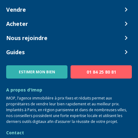
Vendre
Comment ça marche ?
Acheter
Nos tarifs
Biens en vente
Nous rejoindre
Estimer mon bien
Alerte acheteur
Devenir Conseiller
Guides
Notre équipe
Blog
01 84 25 80 81
ESTIMER MON BIEN
Guide immo
FAQ
A propos d'Imop
IMOP, l’agence immobilière à prix fixes et réduits permet aux
propriétaires de vendre leur bien rapidement et au meilleur prix.
Implantés à Paris, en région parisienne et dans de nombreuses villes,
nos conseillers possèdent une forte expertise locale et utilisent les
derniers outils digitaux afin d’assurer la réussite de votre projet.
Contact