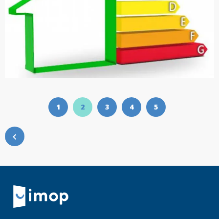
1
2
3
4
5
Retour à la navigation principale