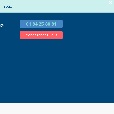
en août.
01 84 25 80 81
ge
Prenez rendez-vous