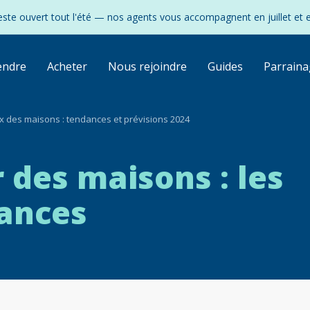
ste ouvert tout l'été — nos agents vous accompagnent en juillet et 
endre
Acheter
Nous rejoindre
Guides
Parraina
ix des maisons : tendances et prévisions 2024
 des maisons : les
dances