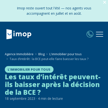
Imop reste ouvert tout l'été — nos agents vous
accompagnent en juillet et en août.
Agence Immobilière
Blog
L'immobilier pour tous
Taux d’intérêt : la BCE peut-elle faire baisser les taux ?
L'IMMOBILIER POUR TOUS
Les taux d’intérêt peuvent-
ils baisser après la décision
de la BCE ?
18 septembre 2023
·
4
min de lecture