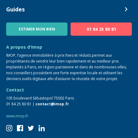
Estimer mon bien
Alerte acheteur
Devenir Conseiller
Guides
Notre équipe
Blog
01 84 25 80 81
ESTIMER MON BIEN
Guide immo
FAQ
A propos d'Imop
IMOP, l’agence immobilière à prix fixes et réduits permet aux
propriétaires de vendre leur bien rapidement et au meilleur prix.
Implantés à Paris, en région parisienne et dans de nombreuses villes,
nos conseillers possèdent une forte expertise locale et utilisent les
derniers outils digitaux afin d’assurer la réussite de votre projet.
Contact
105 boulevard Sébastopol 75002 Paris
01 84 25 80 81 |
contact@imop.fr
www.imop.fr